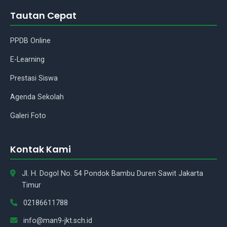
Tautan Cepat
Assalamu'alaikum Wr.Wb.! Ada
yang bisa saya bantu tentang
PPDB Online
madrasah kami?
E-Learning
Prestasi Siswa
Agenda Sekolah
Galeri Foto
Kontak Kami
Jl. H. Dogol No. 54 Pondok Bambu Duren Sawit Jakarta
Timur
02186611788
info@man9-jkt.sch.id