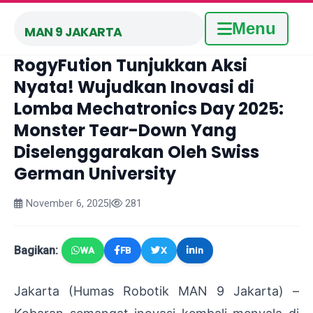
Menu
MAN 9 JAKARTA
RogyFution Tunjukkan Aksi
Nyata! Wujudkan Inovasi di
Lomba Mechatronics Day 2025:
Monster Tear-Down Yang
Diselenggarakan Oleh Swiss
German University
November 6, 2025
|
281
Bagikan:
WA
FB
X
in
Jakarta (Humas Robotik MAN 9 Jakarta) –