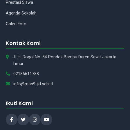
Asisten Madrasah
Prestasi Siswa
Agenda Sekolah
Assalamu'alaikum Wr.Wb.! Ada
yang bisa saya bantu tentang
Galeri Foto
madrasah kami?
Kontak Kami
Jl. H. Dogol No. 54 Pondok Bambu Duren Sawit Jakarta
Timur
02186611788
info@man9-jkt.sch.id
Ikuti Kami