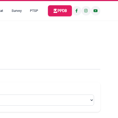
PPDB
at
Survey
PTSP