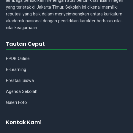
lembaga pendidikan menengah atas berciri khas Islam negeri
yang terletak di Jakarta Timur. Sekolah ini dikenal memiliki
reputasi yang baik dalam menyeimbangkan antara kurikulum
akademik nasional dengan pendidikan karakter berbasis nilai-
nilai keagamaan.
Tautan Cepat
Asisten Madrasah
PPDB Online
E-Learning
Assalamu'alaikum Wr.Wb.! Ada
Prestasi Siswa
yang bisa saya bantu tentang
madrasah kami?
Agenda Sekolah
Galeri Foto
Kontak Kami