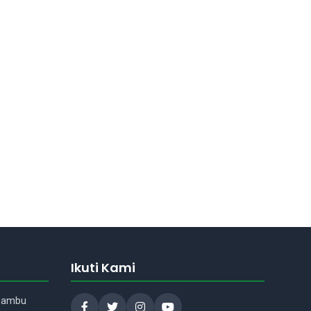
Asisten Madrasah
Assalamu'alaikum Wr.Wb.! Ada
yang bisa saya bantu tentang
madrasah kami?
Ikuti Kami
 Bambu