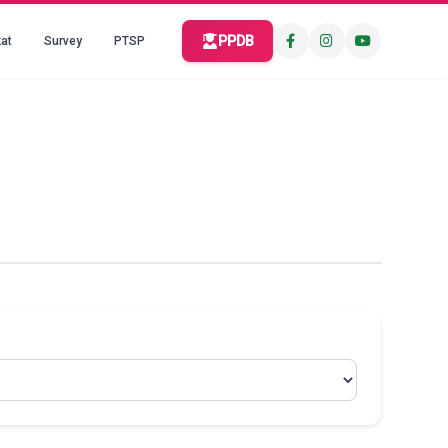
PPDB
at
Survey
PTSP