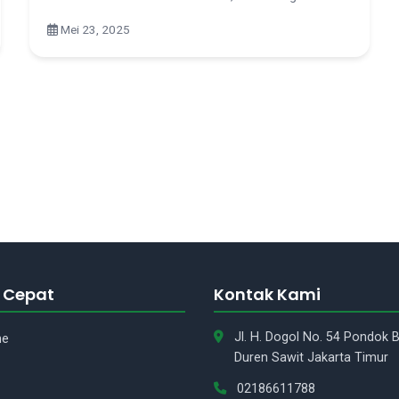
Mei 23, 2025
 Cepat
Kontak Kami
Jl. H. Dogol No. 54 Pondok
ne
Duren Sawit Jakarta Timur
02186611788