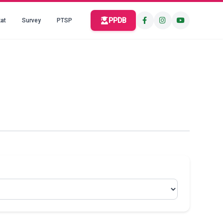
PPDB
at
Survey
PTSP