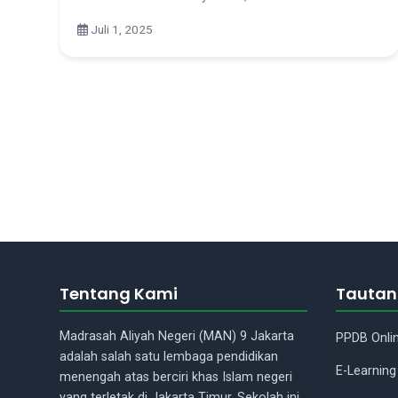
Juli 1, 2025
Tentang Kami
Tautan
Madrasah Aliyah Negeri (MAN) 9 Jakarta
PPDB Onli
adalah salah satu lembaga pendidikan
E-Learning
menengah atas berciri khas Islam negeri
yang terletak di Jakarta Timur. Sekolah ini