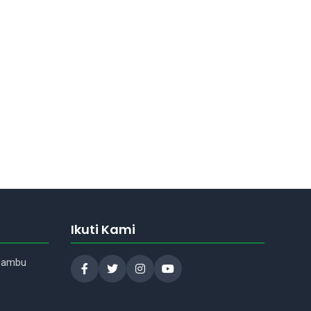
Asisten Madrasah
Assalamu'alaikum Wr.Wb.! Ada
yang bisa saya bantu tentang
madrasah kami?
Ikuti Kami
 Bambu