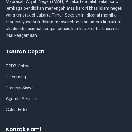
Madrasah Aliyah Negeri (MAN) 9 Jakarta adalah salah satu
lembaga pendidikan menengah atas berciri khas Islam negeri
yang terletak di Jakarta Timur. Sekolah ini dikenal memiliki
reputasi yang baik dalam menyeimbangkan antara kurikulum
akademik nasional dengan pendidikan karakter berbasis nilai-
nilai keagamaan.
Tautan Cepat
PPDB Online
E-Learning
Asisten Madrasah
Prestasi Siswa
Agenda Sekolah
Assalamu'alaikum Wr.Wb.! Ada
yang bisa saya bantu tentang
Galeri Foto
madrasah kami?
Kontak Kami