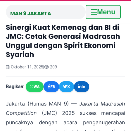
Menu
MAN 9 JAKARTA
Sinergi Kuat Kemenag dan BI di
JMC: Cetak Generasi Madrasah
Unggul dengan Spirit Ekonomi
Syariah
Oktober 11, 2025
|
209
Bagikan:
WA
FB
X
in
Jakarta (Humas MAN 9) —
Jakarta Madrasah
Competition
(JMC) 2025 sukses mencapai
puncaknya dengan acara penganugerahan