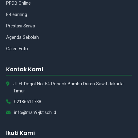
PPDB Online
E-Learning
Asisten Madrasah
Prestasi Siswa
Agenda Sekolah
Assalamu'alaikum Wr.Wb.! Ada
yang bisa saya bantu tentang
Galeri Foto
madrasah kami?
Kontak Kami
Jl. H. Dogol No. 54 Pondok Bambu Duren Sawit Jakarta
Timur
02186611788
info@man9-jkt.sch.id
Ikuti Kami