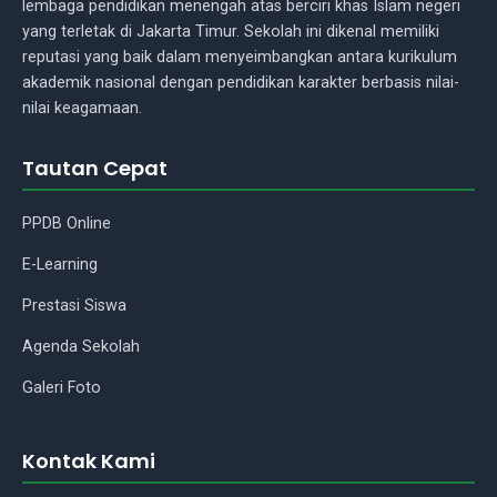
lembaga pendidikan menengah atas berciri khas Islam negeri
yang terletak di Jakarta Timur. Sekolah ini dikenal memiliki
reputasi yang baik dalam menyeimbangkan antara kurikulum
akademik nasional dengan pendidikan karakter berbasis nilai-
nilai keagamaan.
Tautan Cepat
Asisten Madrasah
PPDB Online
E-Learning
Assalamu'alaikum Wr.Wb.! Ada
Prestasi Siswa
yang bisa saya bantu tentang
madrasah kami?
Agenda Sekolah
Galeri Foto
Kontak Kami