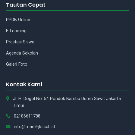
Tautan Cepat
PPDB Online
E-Learning
Asisten Madrasah
Prestasi Siswa
Agenda Sekolah
Assalamu'alaikum Wr.Wb.! Ada
yang bisa saya bantu tentang
Galeri Foto
madrasah kami?
Kontak Kami
Jl. H. Dogol No. 54 Pondok Bambu Duren Sawit Jakarta
Timur
02186611788
info@man9-jkt.sch.id