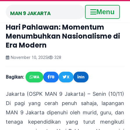
Menu
MAN 9 JAKARTA
Hari Pahlawan: Momentum
Menumbuhkan Nasionalisme di
Era Modern
November 10, 2025
|
328
Bagikan:
WA
FB
X
in
Jakarta (OSPK MAN 9 Jakarta) – Senin (10/11)
Di pagi yang cerah penuh sahaja,
lapangan
MAN 9 Jakarta dipenuhi oleh murid, guru, dan
tenaga kependidikan yang turut mengikuti