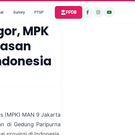
PPDB
at
Survey
PTSP
gor, MPK
wasan
Indonesia
las (MPK) MAN 9 Jakarta
an di Gedung Paripurna
i provinsi di Indonesia,