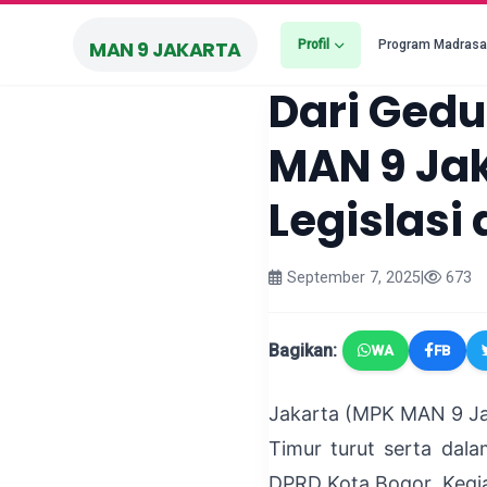
Profil
Program Madras
MAN 9 JAKARTA
Dari Gedu
MAN 9 Ja
Legislasi
September 7, 2025
|
673
Bagikan:
WA
FB
Jakarta (MPK MAN 9 Jak
Timur turut serta dal
DPRD Kota Bogor. Kegiat