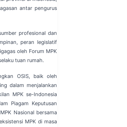
 gagasan antar pengurus
asumber profesional dan
inan, peran legislatif
digagas oleh Forum MPK
elaku tuan rumah.
ngkan OSIS, baik oleh
ting dalam menjalankan
akilan MPK se-Indonesia
alam Piagam Keputusan
m MPK Nasional bersama
ksistensi MPK di masa