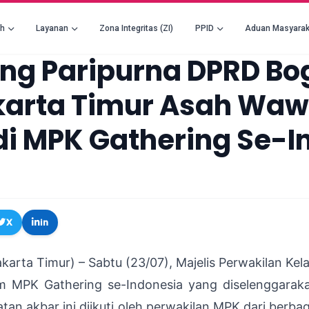
ah
Layanan
Zona Integritas (ZI)
PPID
Aduan Masyarak
ng Paripurna DPRD Bo
karta Timur Asah Wa
 di MPK Gathering Se-
X
in
arta Timur) – Sabtu (23/07), Majelis Perwakilan Ke
am MPK Gathering se-Indonesia yang diselenggarak
an akbar ini diikuti oleh perwakilan MPK dari berbaga